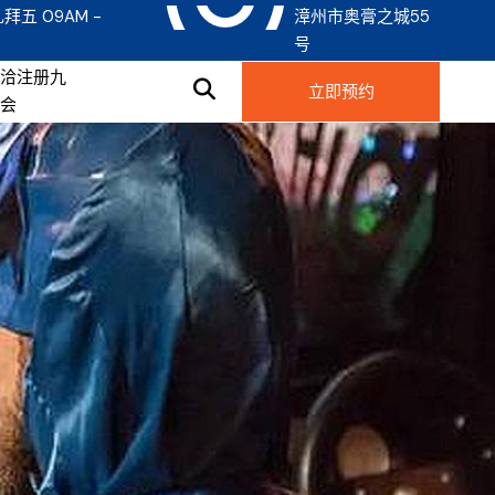
拜五 09AM -
漳州市奥膏之城55
号
接洽注册九
立即预约
游会