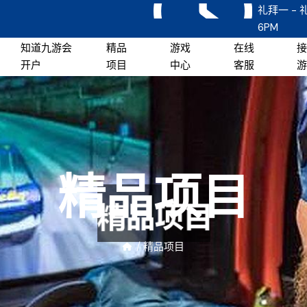
礼拜一 - 礼
6PM
知道九游会
精品
游戏
在线
开户
项目
中心
客服
精品项目
/
精品项目